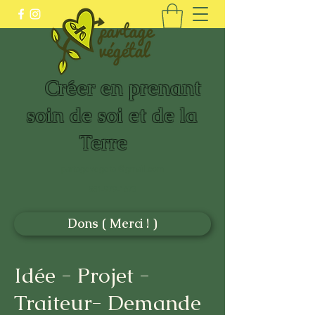
Créer en prenant
soin de soi et de la
Terre
partagevegetal@gmail.com
581-979-1673
Dons ( Merci ! )
Idée - Projet -
Traiteur- Demande