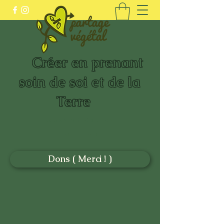
Créer en prenant
soin de soi et de la
Terre
partagevegetal@gmail.com
581-979-1673
Dons ( Merci ! )